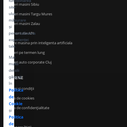
funcționarea
Inchirieri masini Sibiu
site-
Inchirieri masini Targu Mures
ului,
măsurare
Inchirieri masini Zalau
și
Documentatie API
personalizarea
experienței
Cautare masina prin inteligenta artificiala
tale.
Inchirieri pe termen lung
Mai
Inchirieri auto corporate Cluj
multe
detalii
găsești
TERMENE
în
Termeni și condiții
Politica
de
Politica de cookies
Cookie
Politica de confidenţialitate
și
Politica
ANPC
de