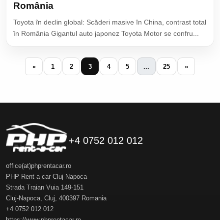
România
Toyota în declin global: Scăderi masive în China, contrast total
în România Gigantul auto japonez Toyota Motor se confru...
«
1
2
3
4
5
...
25
»
+4 0752 012 012
office(at)phprentacar.ro
PHP Rent a car Cluj Napoca
Strada Traian Vuia 149-151
Cluj-Napoca
,
Cluj
,
400397
Romania
+4 0752 012 012
https://www.phprentacar.ro