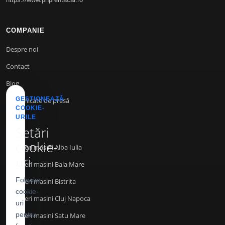
COMPANIE
Despre noi
Contact
Blog
GESTIONEAZĂ
Comunicate de presă
COOKIE-
URILE
Setări
INFO
cookie-
Inchirieri masini Alba Iulia
uri
Inchirieri masini Baia Mare
Folosim
Inchirieri masini Bistrita
cookie-
Inchirieri masini Cluj Napoca
uri
pentru
Inchirieri masini Satu Mare