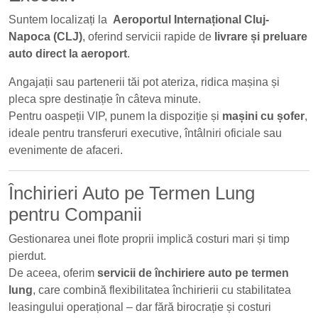
Suntem localizați la
Aeroportul Internațional Cluj-
Napoca (CLJ)
, oferind servicii rapide de
livrare și preluare
auto direct la aeroport
.
Angajații sau partenerii tăi pot ateriza, ridica mașina și
pleca spre destinație în câteva minute.
Pentru oaspeții VIP, punem la dispoziție și
mașini cu șofer
,
ideale pentru transferuri executive, întâlniri oficiale sau
evenimente de afaceri.
Închirieri Auto pe Termen Lung
pentru Companii
Gestionarea unei flote proprii implică costuri mari și timp
pierdut.
De aceea, oferim
servicii de închiriere auto pe termen
lung
, care combină flexibilitatea închirierii cu stabilitatea
leasingului operațional – dar fără birocrație și costuri