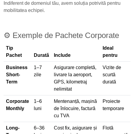
Indiferent de domeniul tău, avem soluția potrivită pentru
mobilitatea echipei.
⚙️ Exemple de Pachete Corporate
Tip
Ideal
Pachet
Durată
Include
pentru
Business
1–7
Asigurare completă,
Vizite de
Short-
zile
livrare la aeroport,
scurtă
Term
GPS, kilometraj
durată
nelimitat
Corporate
1–6
Mentenanță, mașină
Proiecte
Monthly
luni
de înlocuire, factură
temporare
cu TVA
Long-
6–36
Cost fix, asigurare și
Flotă