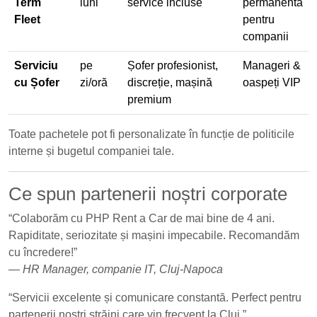
Term
luni
service incluse
permanentă
Fleet
pentru
companii
Serviciu
pe
Șofer profesionist,
Manageri &
cu Șofer
zi/oră
discreție, mașină
oaspeți VIP
premium
Toate pachetele pot fi personalizate în funcție de politicile
interne și bugetul companiei tale.
Ce spun partenerii noștri corporate
“Colaborăm cu PHP Rent a Car de mai bine de 4 ani.
Rapiditate, seriozitate și mașini impecabile. Recomandăm
cu încredere!”
—
HR Manager, companie IT, Cluj-Napoca
“Servicii excelente și comunicare constantă. Perfect pentru
partenerii noștri străini care vin frecvent la Cluj.”