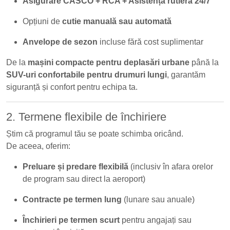
Asigurare CASCO + RCA + Asistență rutieră 24/7
Opțiuni de
cutie manuală sau automată
Anvelope de sezon
incluse fără cost suplimentar
De la
mașini compacte pentru deplasări urbane
până la
SUV-uri confortabile pentru drumuri lungi
, garantăm
siguranță și confort pentru echipa ta.
2. Termene flexibile de închiriere
Știm că programul tău se poate schimba oricând.
De aceea, oferim:
Preluare și predare flexibilă
(inclusiv în afara orelor
de program sau direct la aeroport)
Contracte pe termen lung
(lunare sau anuale)
Închirieri pe termen scurt
pentru angajați sau