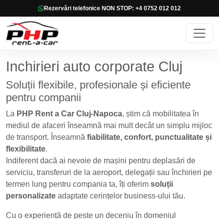
Rezervări telefonice NON STOP: +4 0752 012 012
Inchirieri auto corporate Cluj
Soluții flexibile, profesionale și eficiente
pentru companii
La
PHP Rent a Car Cluj-Napoca
, știm că mobilitatea în
mediul de afaceri înseamnă mai mult decât un simplu mijloc
de transport. Înseamnă
fiabilitate, confort, punctualitate și
flexibilitate
.
Indiferent dacă ai nevoie de mașini pentru deplasări de
serviciu, transferuri de la aeroport, delegații sau închirieri pe
termen lung pentru compania ta, îți oferim
soluții
personalizate
adaptate cerințelor business-ului tău.
Cu o experiență de peste un deceniu în domeniul