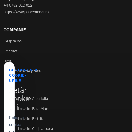
+4 0752 012 012
https://www.phprentacar.ro
COMPANIE
Despre noi
Contact
Blog
GESTIONEAZĂ
Comunicate de presă
COOKIE-
URILE
Setări
INFO
cookie-
Inchirieri masini Alba Iulia
uri
Inchirieri masini Baia Mare
Folosim
Inchirieri masini Bistrita
cookie-
Inchirieri masini Cluj Napoca
uri