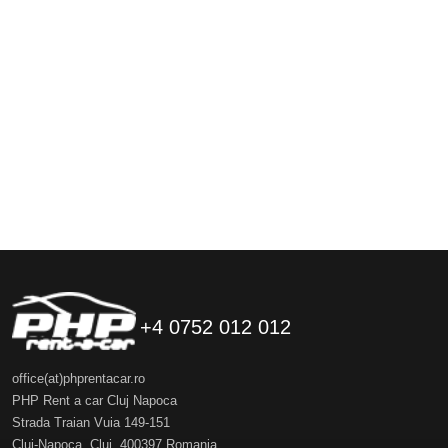
+4 0752 012 012
office(at)phprentacar.ro
PHP Rent a car Cluj Napoca
Strada Traian Vuia 149-151
Cluj-Napoca
,
Cluj
,
400397
Romania