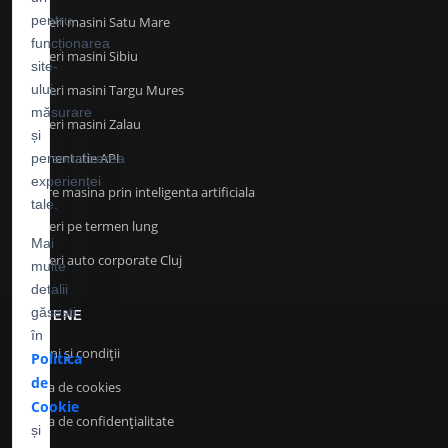
pentru
Inchirieri masini Satu Mare
funcționarea
Inchirieri masini Sibiu
site-
Inchirieri masini Targu Mures
ului,
măsurare
Inchirieri masini Zalau
și
Documentatie API
personalizarea
experienței
Cautare masina prin inteligenta artificiala
tale.
Inchirieri pe termen lung
Mai
Inchirieri auto corporate Cluj
multe
detalii
găsești
TERMENE
în
Termeni și condiții
Politica
de
Politica de cookies
Cookie
Politica de confidenţialitate
și