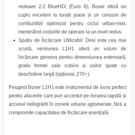
motoare 2.2 BlueHDi (Euro 6), Boxer oferă un
cuplu excelent la turații joase și un consum de
combustibil optimizat pentru ciclul urban-mixt,
menținând costurile de operare la un nivel redus.
Spațiu de Încărcare Utilizabil: Deși este cea mai
scurtă, versiunea L1H1 oferă un volum de
încărcare generos pentru dimensiunea exterioară,
grație formei sale cubice și ușilor spate cu
deschidere largă (opțional, 270∘).
Peugeot Boxer L1H1 este instrumentul de lucru perfect
pentru afacerile care pun accentul pe livrarea rapidă și
accesul neîngrădit în zonele urbane aglomerate, fără a
compromite capacitatea de încărcare esențială.