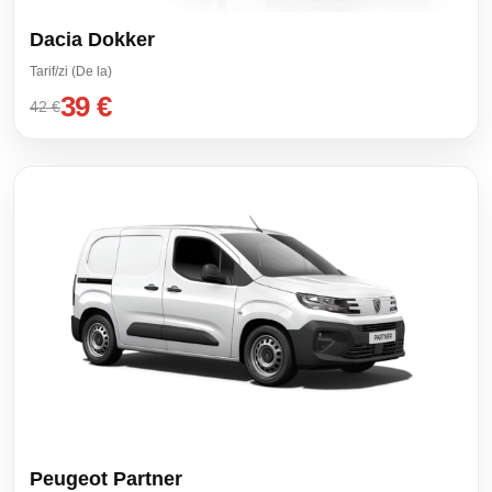
Dacia Dokker
Tarif/zi (De la)
39 €
42 €
Peugeot Partner