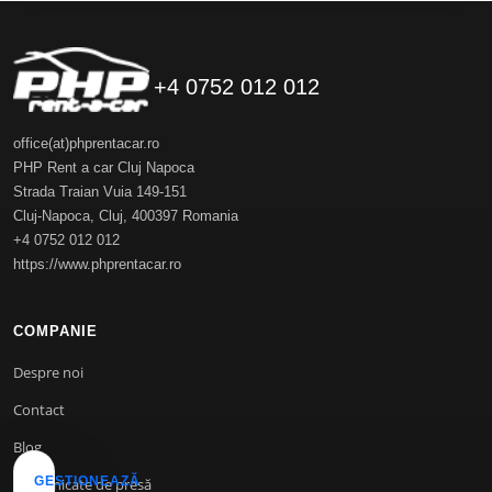
+4 0752 012 012
office(at)phprentacar.ro
PHP Rent a car Cluj Napoca
Strada Traian Vuia 149-151
Cluj-Napoca
,
Cluj
,
400397
Romania
+4 0752 012 012
https://www.phprentacar.ro
COMPANIE
Despre noi
Contact
Blog
GESTIONEAZĂ
Comunicate de presă