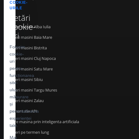
COOKIE-
URILE
Setări
INFO
cookie-
Inchirieri masini Alba Iulia
uri
Inchirieri masini Baia Mare
Folosim
Inchirieri masini Bistrita
cookie-
Inchirieri masini Cluj Napoca
uri
pentru
Inchirieri masini Satu Mare
funcționarea
Inchirieri masini Sibiu
site-
Inchirieri masini Targu Mures
ului,
măsurare
Inchirieri masini Zalau
și
Documentatie API
personalizarea
experienței
Cautare masina prin inteligenta artificiala
tale.
Inchirieri pe termen lung
Mai