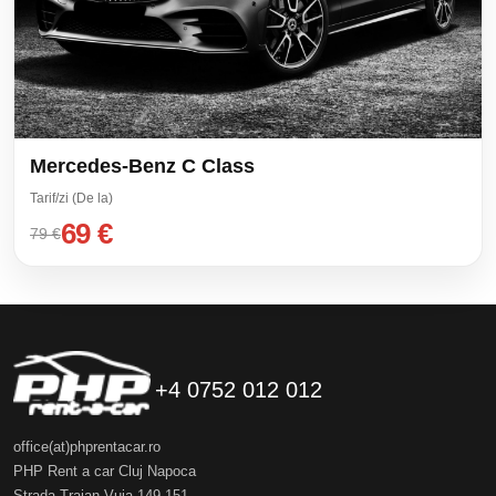
Mercedes-Benz C Class
Tarif/zi (De la)
69 €
79 €
+4 0752 012 012
office(at)phprentacar.ro
PHP Rent a car Cluj Napoca
Strada Traian Vuia 149-151