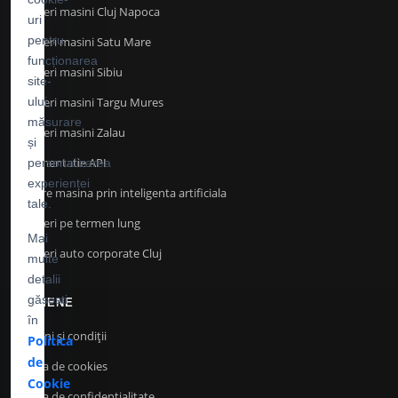
Inchirieri masini Cluj Napoca
uri
pentru
Inchirieri masini Satu Mare
funcționarea
Inchirieri masini Sibiu
site-
Inchirieri masini Targu Mures
ului,
măsurare
Inchirieri masini Zalau
și
Documentatie API
personalizarea
experienței
Cautare masina prin inteligenta artificiala
tale.
Inchirieri pe termen lung
Mai
Inchirieri auto corporate Cluj
multe
detalii
găsești
TERMENE
în
Termeni și condiții
Politica
de
Politica de cookies
Cookie
Politica de confidenţialitate