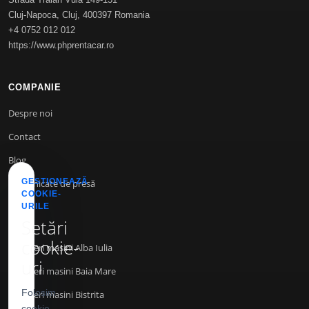
Cluj-Napoca
,
Cluj
,
400397
Romania
+4 0752 012 012
https://www.phprentacar.ro
COMPANIE
Despre noi
Contact
Blog
GESTIONEAZĂ
Comunicate de presă
COOKIE-
URILE
Setări
INFO
cookie-
Inchirieri masini Alba Iulia
uri
Inchirieri masini Baia Mare
Folosim
Inchirieri masini Bistrita
cookie-