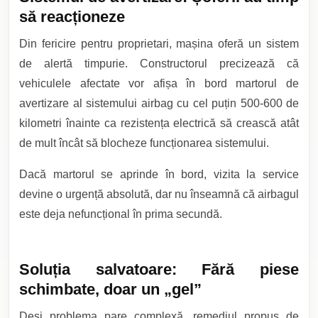
să reacționeze
Din fericire pentru proprietari, mașina oferă un sistem
de alertă timpurie. Constructorul precizează că
vehiculele afectate vor afișa în bord martorul de
avertizare al sistemului airbag cu cel puțin 500-600 de
kilometri înainte ca rezistența electrică să crească atât
de mult încât să blocheze funcționarea sistemului.
Dacă martorul se aprinde în bord, vizita la service
devine o urgență absolută, dar nu înseamnă că airbagul
este deja nefuncțional în prima secundă.
Soluția salvatoare: Fără piese
schimbate, doar un „gel”
Deși problema pare complexă, remediul propus de