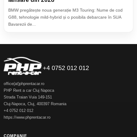
BMW pregătește noua generație M3 Touring: Nume de cod
G88, tehnologie mild-hybrid și o posibila debarcare în SUA
Bavarezii de...
+4 0752 012 012
office(at)phprentacar.ro
PHP Rent a car Cluj Napoca
Strada Traian Vuia 149-151
Cluj-Napoca
,
Cluj
,
400397
Romania
+4 0752 012 012
https://www.phprentacar.ro
COMPANIE