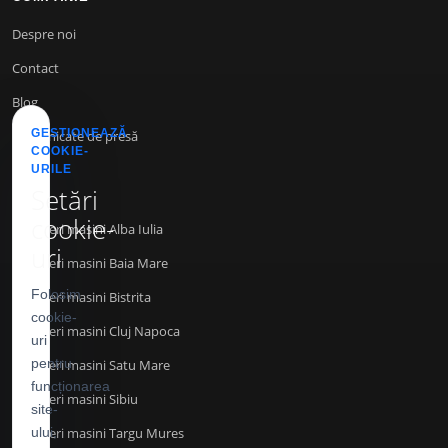
Despre noi
Contact
Blog
GESTIONEAZĂ
Comunicate de presă
COOKIE-
URILE
Setări
INFO
cookie-
Inchirieri masini Alba Iulia
uri
Inchirieri masini Baia Mare
Folosim
Inchirieri masini Bistrita
cookie-
Inchirieri masini Cluj Napoca
uri
pentru
Inchirieri masini Satu Mare
funcționarea
Inchirieri masini Sibiu
site-
Inchirieri masini Targu Mures
ului,