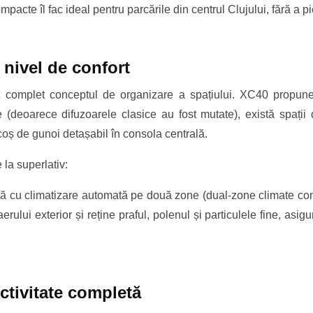
mpacte îl fac ideal pentru parcările din centrul Clujului, fără a p
u nivel de confort
nit complet conceptul de organizare a spațiului. XC40 propun
e (deoarece difuzoarele clasice au fost mutate), există spați
 coș de gunoi detașabil în consola centrală.
 la superlativ:
u climatizare automată pe două zone (dual-zone climate control)
ului exterior și reține praful, polenul și particulele fine, asigu
ctivitate completă