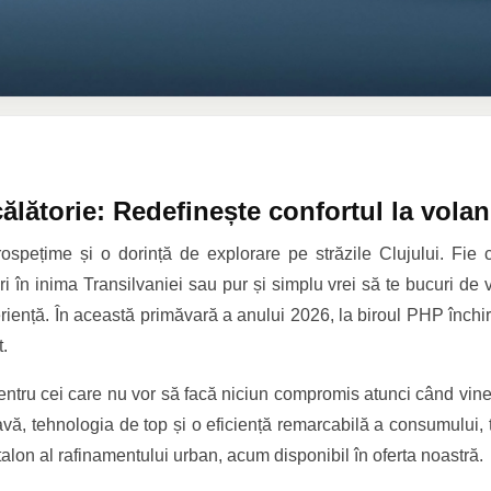
lătorie: Redefinește confortul la vola
spețime și o dorință de explorare pe străzile Clujului. Fi
ri în inima Transilvaniei sau pur și simplu vrei să te bucuri de
periență. În această primăvară a anului 2026, la biroul PHP închi
t.
ntru cei care nu vor să facă niciun compromis atunci când vine
, tehnologia de top și o eficiență remarcabilă a consumului, t
on al rafinamentului urban, acum disponibil în oferta noastră.