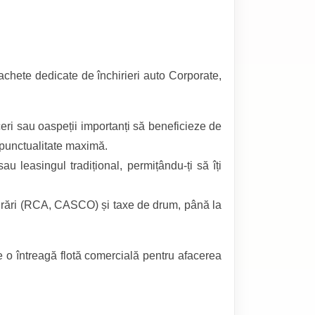
pachete dedicate de închirieri auto Corporate,
ceri sau oaspeții importanți să beneficieze de
i punctualitate maximă.
u leasingul tradițional, permițându-ți să îți
gurări (RCA, CASCO) și taxe de drum, până la
 întreagă flotă comercială pentru afacerea