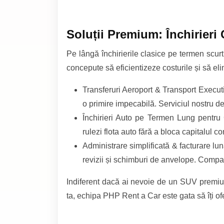
Soluții Premium: Închirieri
Pe lângă închirierile clasice pe termen scurt
concepute să eficientizeze costurile și să eli
Transferuri Aeroport & Transport Executi
o primire impecabilă. Serviciul nostru de
Închirieri Auto pe Termen Lung pentru Co
rulezi flota auto fără a bloca capitalul c
Administrare simplificată & facturare l
revizii și schimburi de anvelope. Compani
Indiferent dacă ai nevoie de un SUV premi
ta, echipa PHP Rent a Car este gata să îți of