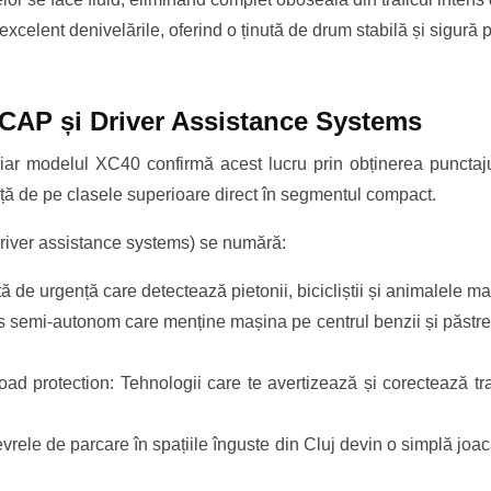
lent denivelările, oferind o ținută de drum stabilă și sigură pe 
NCAP și Driver Assistance Systems
ar modelul XC40 confirmă acest lucru prin obținerea punctajul
ă de pe clasele superioare direct în segmentul compact.
(driver assistance systems) se numără:
 de urgență care detectează pietonii, bicicliștii și animalele mar
s semi-autonom care menține mașina pe centrul benzii și păstrea
d protection: Tehnologii care te avertizează și corectează tra
rele de parcare în spațiile înguste din Cluj devin o simplă joac