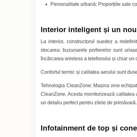
Personalitate urbană: Proporțiile sale co
Interior inteligent și un no
La interior, constructorul suedez a redefi
stocarea: buzunarele portierelor sunt uriaș
încărcarea wireless a telefonului și chiar un
Confortul termic și calitatea aerului sunt duse
Tehnologia CleanZone: Mașina vine echipată c
CleanZone. Acesta monitorizează calitatea aer
un detaliu perfect pentru zilele de primăvară.
Infotainment de top și cone