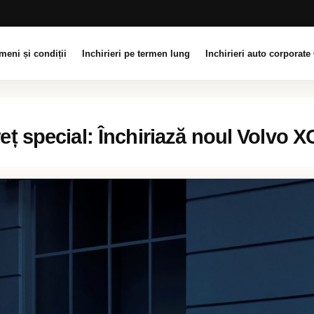
meni și condiții
Inchirieri pe termen lung
Inchirieri auto corporate 
eț special: Închiriază noul Volvo 