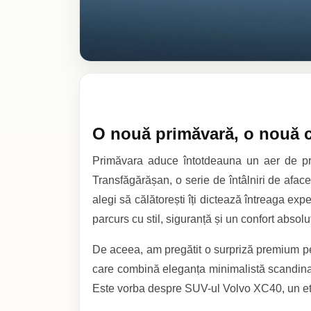
O nouă primăvară, o nouă că
Primăvara aduce întotdeauna un aer de pro
Transfăgărășan, o serie de întâlniri de aface
alegi să călătorești îți dictează întreaga ex
parcurs cu stil, siguranță și un confort absolu
De aceea, am pregătit o surpriză premium pe
care combină eleganța minimalistă scandinavă
Este vorba despre SUV-ul Volvo XC40, un etal