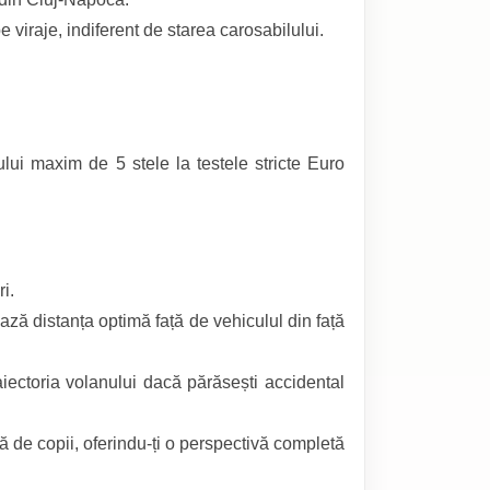
viraje, indiferent de starea carosabilului.
ui maxim de 5 stele la testele stricte Euro
i.
ză distanța optimă față de vehiculul din față
iectoria volanului dacă părăsești accidental
ă de copii, oferindu-ți o perspectivă completă