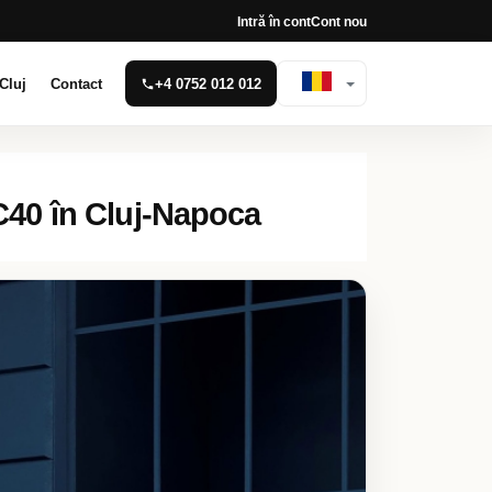
Intră în cont
Cont nou
Cluj
Contact
+4 0752 012 012
XC40 în Cluj-Napoca