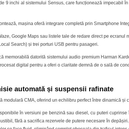
 de 9 inchi al sistemului Sensus, care funcționează impecabil în
contează, mașina oferă integrare completă prin Smartphone Integ
aze, Google Maps sau listele tale de redare direct pe ecranul m
Local Search) și trei porturi USB pentru pasageri.
tică memorabilă datorită sistemului audio premium Harman Kard
rocesat digital pentru a oferi o claritate demnă de o sală de conc
misie automată și suspensii rafinate
ă modulară CMA, oferind un echilibru perfect între dinamică și c
disponibile în versiuni pe benzină sau diesel, cu puteri cuprinse
ibil, fără a sacrifica rezervele de putere necesare în depășiri.
r se face fluid, eliminând complet oboseala din traficul intens