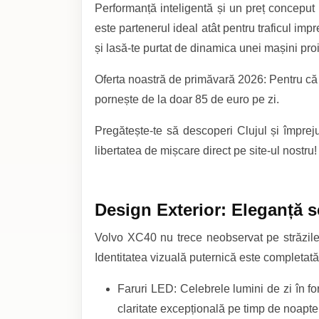
Performanță inteligentă și un preț conceput
este partenerul ideal atât pentru traficul imp
și lasă-te purtat de dinamica unei mașini proi
Oferta noastră de primăvară 2026: Pentru că v
pornește de la doar 85 de euro pe zi.
Pregătește-te să descoperi Clujul și împreju
libertatea de mișcare direct pe site-ul nostru!
Design Exterior: Eleganță s
Volvo XC40 nu trece neobservat pe străzile 
Identitatea vizuală puternică este completat
Faruri LED: Celebrele lumini de zi în fo
claritate excepțională pe timp de noapte