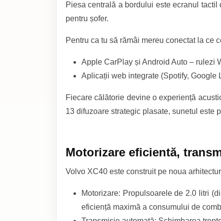
Piesa centrală a bordului este ecranul tactil
pentru șofer.
Pentru ca tu să rămâi mereu conectat la ce 
Apple CarPlay și Android Auto – rulezi W
Aplicații web integrate (Spotify, Google 
Fiecare călătorie devine o experiență acus
13 difuzoare strategic plasate, sunetul este p
Motorizare eficientă, trans
Volvo XC40 este construit pe noua arhitectur
Motorizare: Propulsoarele de 2.0 litri (
eficiență maximă a consumului de combust
Transmisie automată: Schimbarea treptelo