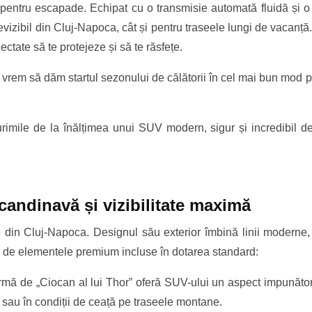
 pentru escapade. Echipat cu o transmisie automată fluidă și 
revizibil din Cluj-Napoca, cât și pentru traseele lungi de vacanță.
ectate să te protejeze și să te răsfețe.
rem să dăm startul sezonului de călătorii în cel mai bun mod pos
rimile de la înălțimea unui SUV modern, sigur și incredibil de
candinavă și vizibilitate maximă
din Cluj-Napoca. Designul său exterior îmbină linii moderne, ro
ă de elementele premium incluse în dotarea standard:
rmă de „Ciocan al lui Thor” oferă SUV-ului un aspect impunător, 
 sau în condiții de ceață pe traseele montane.