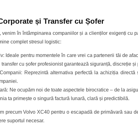
 Corporate și Transfer cu Șofer
, venim în întâmpinarea companiilor și a clienților exigenți cu 
mine complet stresul logistic:
v: Ideale pentru momentele în care vrei ca partenerii tăi de afa
 transfer cu șofer profesionist garantează siguranță, discreție ș
mpanii: Reprezintă alternativa perfectă la achiziția directă sa
ompaniei.
unară: Ne ocupăm noi de toate aspectele birocratice – de la asi
a ta primește o singură factură lunară, clară și predictibilă.
um precum Volvo XC40 pentru o escapadă de primăvară sau de o
ere suportul necesar.