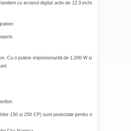
 tandem cu ecranul digital activ de 12.3 inchi
ration:
așinii.
on. Cu o putere impresionantă de 1.200 W și
ert.
onfort.
 între 150 și 250 CP) sunt proiectate pentru o
 din Cluj-Napoca.