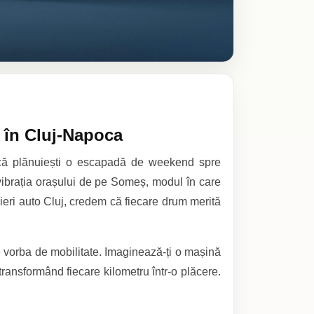
n în Cluj-Napoca
e că plănuiești o escapadă de weekend spre
 vibrația orașului de pe Someș, modul în care
rieri auto Cluj, credem că fiecare drum merită
 vorba de mobilitate. Imaginează-ți o mașină
ransformând fiecare kilometru într-o plăcere.