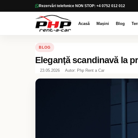
Rezervări telefonice NON STOP: +4 0752 012 012
Acasă
Mașini
Blog
Ter
BLOG
Eleganță scandinavă la pr
23.05.2026
Autor: Php Rent a Car