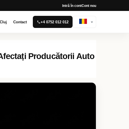
Intră în cont
Cont nou
Cluj
Contact
+4 0752 012 012
fectați Producătorii Auto