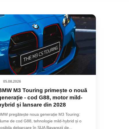
05.08.2026
BMW M3 Touring primește o nouă
generație - cod G88, motor mild-
hybrid și lansare din 2028
MW pregătește noua generație M3 Touring:
ume de cod G88, tehnologie mild-hybrid și o
osibila debarcare în SUA Bavarezii de...