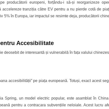
producătorii europeni, forțându-i să-și reorganizeze operaț
 să accelereze tranziția către EV pentru a nu pierde cotă de pia
iv 5% în Europa, iar impactul se resimte deja, producătorii ch
pentru Accesibilitate
ie deosebit de interesantă și vulnerabilă în fața valului chinezes
na accesibilității” pe piața europeană. Totuși, exact acest segm
a Spring, un model electric popular, este asamblat în China 
nă pentru a contracara subvențiile neloiale. Acest lucru afect