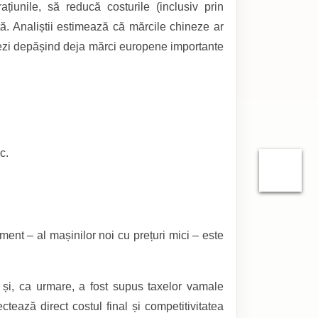
iunile, să reducă costurile (inclusiv prin
ță. Analiștii estimează că mărcile chineze ar
inezi depășind deja mărci europene importante
c.
ent – al mașinilor noi cu prețuri mici – este
și, ca urmare, a fost supus taxelor vamale
ează direct costul final și competitivitatea