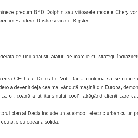
chineze precum BYD Dolphin sau viitoarele modele Chery vor
ecum Sandero, Duster și viitorul Bigster.
erată de unii analiști, alături de mărcile cu strategii îndrăzne
ucerea CEO-ului Denis Le Vot, Dacia continuă să se concentr
ndero a devenit deja cea mai vândută mașină din Europa, demons
a o „icoană a utilitarismului cool”, atrăgând clienți care ca
itorul plan al Dacia include un automobil electric urban cu un 
 reputație europeană solidă.