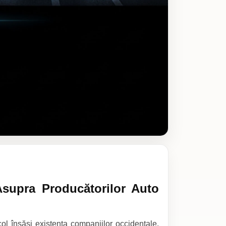
Asupra Producătorilor Auto
ol însăși existența companiilor occidentale,