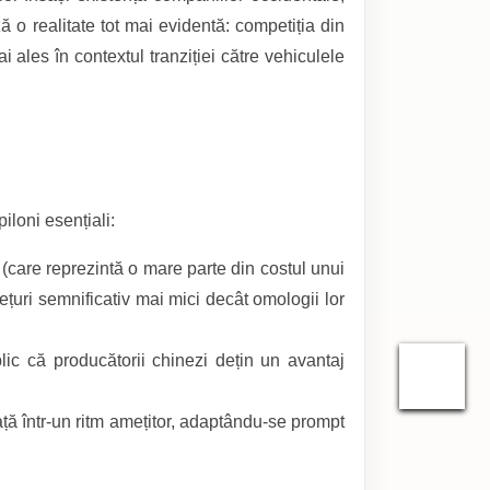
 o realitate tot mai evidentă: competiția din
 ales în contextul tranziției către vehiculele
iloni esențiali:
 (care reprezintă o mare parte din costul unui
ețuri semnificativ mai mici decât omologii lor
c că producătorii chinezi dețin un avantaj
ță într-un ritm amețitor, adaptându-se prompt