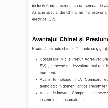
inclusiv Ford, a rezonat ca un semnal de ala
Asia, în special din China, nu mai este una m
electrice (EV).
Avantajul Chinei și Presiu
Producătorii auto chinezi, în frunte cu gigan
Costuri Mai Mici și Prețuri Agresive: Gr
EV) și procese de dezvoltare mai rapide ș
europeni.
Avans Tehnologic în EV: Comisarul eur
tehnologic în domenii critice precum tehn
Viteza de Inovare: Companiile chineze s
la cerințele consumatorilor.