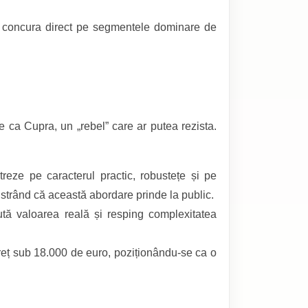
 concura direct pe segmentele dominare de
țe ca Cupra, un „rebel” care ar putea rezista.
eze pe caracterul practic, robustețe și pe
trând că această abordare prinde la public.
ută valoarea reală și resping complexitatea
preț sub 18.000 de euro, poziționându-se ca o