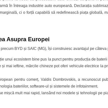
rmă în întreaga industrie auto europeană. Declarația subliniază
arginală, ci o forță capabilă să redefinească piața globală, mai
nea Asupra Europei
ți precum BYD și SAIC (MG), își construiesc avantajul pe câteva p
ație unui ecosistem bine pus la punct pentru producția de baterii
i mai ieftine, mărcile chineze pot oferi vehicule electrice la pr
opean pentru comerț, Valdis Dombrovskis, a recunoscut publi
ologia bateriilor, software-ul și sistemele de infotainment.
e mișcă mult mai rapid, lansând noi modele și tehnologii pe pia