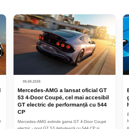
06.08.2026
d
Mercedes-AMG a lansat oficial GT
53 4-Door Coupé, cel mai accesibil
GT electric de performanță cu 544
CP
B
n
N
Mercedes-AMG extinde gama GT 4-Door Coupé
p
electric - noul GT 53 debutează cu 544 CP și