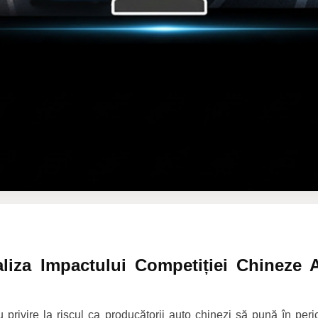
liza Impactului Competiției Chineze 
privire la riscul ca producătorii auto chinezi să pună în peric